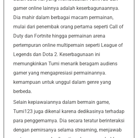
gamer online lainnya adalah keserbagunaannya.
Dia mahir dalam berbagai macam permainan,
mulai dari penembak orang pertama seperti Call of
Duty dan Fortnite hingga permainan arena
pertempuran online multipemain seperti League of
Legends dan Dota 2. Keserbagunaan ini
memungkinkan Tumi menarik beragam audiens
gamer yang mengapresiasi permainannya.
kemampuan untuk unggul dalam genre yang
berbeda.
Selain kepiawaiannya dalam bermain game,
Tumi123 juga dikenal karena dedikasinya terhadap
para penggemarnya. Dia secara teratur berinteraksi
dengan pemirsanya selama streaming, menjawab