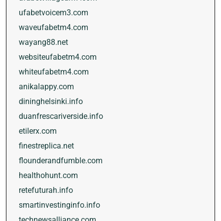
ufabetvoicem3.com
waveufabetm4.com
wayang88.net
websiteufabetm4.com
whiteufabetm4.com
anikalappy.com
dininghelsinki.info
duanfrescariverside.info
etilerx.com
finestreplica.net
flounderandfumble.com
healthohunt.com
retefuturah.info
smartinvestinginfo.info
technewsalliance.com