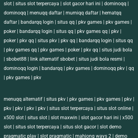
slot
|
situs slot terpercaya
|
slot gacor hari ini
|
dominoqq
|
dominoqq
|
menuqq daftar
|
murniqq daftar
|
hematqq
daftar
|
bandarqq login
|
situs qq
|
pkv games
|
pkv games
|
poker
|
bandarqq login
|
situs qq
|
pkv games qq
|
pkv
|
poker
|
pkv qq
|
situs pkv
|
pkv qq
|
bandarqq login
|
situs qq
|
pkv games qq
|
pkv games
|
poker
|
pkv qq
|
situs judi bola
|
sbobet88
|
link alternatif sbobet
|
situs judi bola resmi
|
dominoqq login
|
bandarqq
|
pkv games
|
dominoqq pkv
|
qq
|
pkv games
|
pkv
menuqq alternatif
|
situs pkv
|
pkv games
|
pkv games
|
pkv
|
pkv
|
pkv
|
pkv
|
pkv
|
situs slot terpercaya
|
situs slot online
|
x500 slot
|
situs slot
|
slot maxwin
|
slot gacor hari ini
|
x500
slot
|
situs slot terpercaya
|
situs slot gacor
|
slot demo
pragmatic play
|
slot pragmatic
|
mahjong ways 2
|
demo