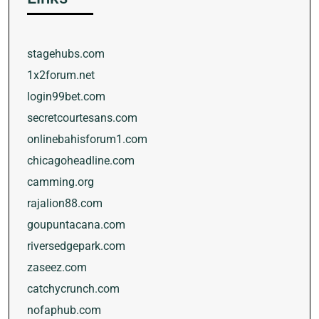
stagehubs.com
1x2forum.net
login99bet.com
secretcourtesans.com
onlinebahisforum1.com
chicagoheadline.com
camming.org
rajalion88.com
goupuntacana.com
riversedgepark.com
zaseez.com
catchycrunch.com
nofaphub.com