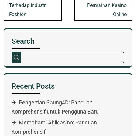
Terhadap Industri
Permainan Kasino
Fashion
Online
Search
Recent Posts
Pengertian Saung4D: Panduan
Komprehensif untuk Pengguna Baru
Memahami Ahlicasino: Panduan
Komprehensif