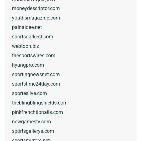
moneydescriptor.com
youthsmagazine.com
painaidee.net
sportsdarkest.com
webtoon.biz
thesportswires.com
hyungpro.com
sportingnewsnet.com
sportstime24day.com
sporteslive.com
theblingblingshields.com
pinkfrenchtipnails.com
newgamestv.com
sportsgallerys.com
sportsmirrors.net