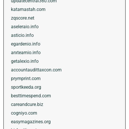
updatecentral360.com
katamastah.com
zqscore.net
aseleraio.info
asticio.info
egardenio.info
arxteamio.info
getalexio.info
accountaudittaxcon.com
prymprint.com
sportkeeda.org
besttimespend.com
careandcure.biz
cogniyo.com
easymagazines.org