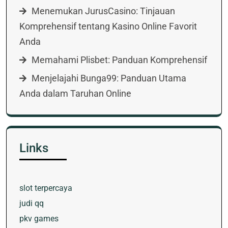
Menemukan JurusCasino: Tinjauan
Komprehensif tentang Kasino Online Favorit
Anda
Memahami Plisbet: Panduan Komprehensif
Menjelajahi Bunga99: Panduan Utama
Anda dalam Taruhan Online
Links
slot terpercaya
judi qq
pkv games