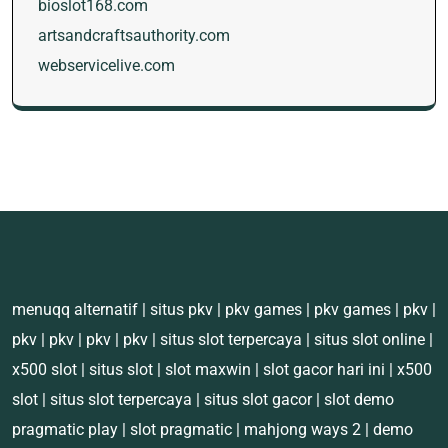
bioslot168.com
artsandcraftsauthority.com
webservicelive.com
menuqq alternatif
|
situs pkv
|
pkv games
|
pkv games
|
pkv
|
pkv
|
pkv
|
pkv
|
pkv
|
situs slot terpercaya
|
situs slot online
|
x500 slot
|
situs slot
|
slot maxwin
|
slot gacor hari ini
|
x500
slot
|
situs slot terpercaya
|
situs slot gacor
|
slot demo
pragmatic play
|
slot pragmatic
|
mahjong ways 2
|
demo