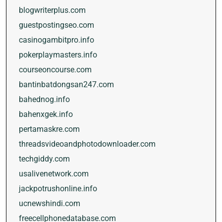
blogwriterplus.com
guestpostingseo.com
casinogambitpro.info
pokerplaymasters.info
courseoncourse.com
bantinbatdongsan247.com
bahednog.info
bahenxgek.info
pertamaskre.com
threadsvideoandphotodownloader.com
techgiddy.com
usalivenetwork.com
jackpotrushonline.info
ucnewshindi.com
freecellphonedatabase.com