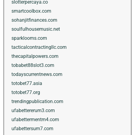
slotterpercaya.co
smartcoolbox.com
sohanjitfinances.com
soulfulhousemusic.net
sparklooms.com
tacticalcontractingllc.com
thecapitalpowers.com
tobabet88slot3.com
todayscurrentnews.com
totobet77.asia
totobet77.org
trendingpublication.com
ufabettererum3.com
ufabettermentm4.com
ufabettersum7.com