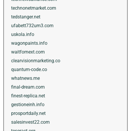
technonetmarket.com
tedstanger.net
ufabett732um3.com
uskola.info
wagonpaints.info
waitfornext.com
clearvisionmarketing.co
quantum-code.co
whatnews.me
final-dream.com
finest-replica.net
gestioneinh.info
prosportdaily.net
salesinvest22.com
teseract.org