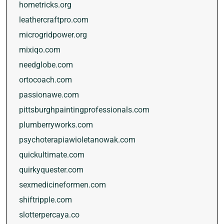
hometricks.org
leathercraftpro.com
microgridpower.org
mixiqo.com
needglobe.com
ortocoach.com
passionawe.com
pittsburghpaintingprofessionals.com
plumberryworks.com
psychoterapiawioletanowak.com
quickultimate.com
quirkyquester.com
sexmedicineformen.com
shiftripple.com
slotterpercaya.co