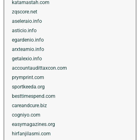
katamastah.com
zqscore.net
aseleraio.info
asticio.info
egardenio.info
arxteamio.info
getalexio.info
accountaudittaxcon.com
prymprint.com
sportkeeda.org
besttimespend.com
careandcure.biz
cogniyo.com
easymagazines.org
hirfanjilasmi.com