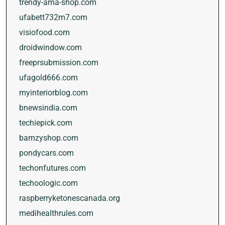
trendy-ama-shop.com
ufabett732m7.com
visiofood.com
droidwindow.com
freeprsubmission.com
ufagold666.com
myinteriorblog.com
bnewsindia.com
techiepick.com
bamzyshop.com
pondycars.com
techonfutures.com
techoologic.com
raspberryketonescanada.org
medihealthrules.com