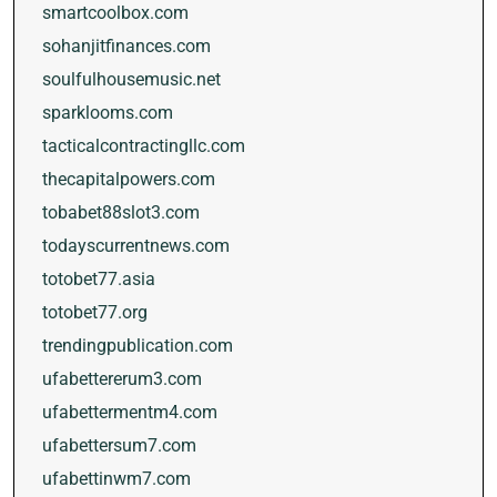
smartcoolbox.com
sohanjitfinances.com
soulfulhousemusic.net
sparklooms.com
tacticalcontractingllc.com
thecapitalpowers.com
tobabet88slot3.com
todayscurrentnews.com
totobet77.asia
totobet77.org
trendingpublication.com
ufabettererum3.com
ufabettermentm4.com
ufabettersum7.com
ufabettinwm7.com