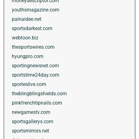
moneydescriptor.com
youthsmagazine.com
painaidee.net
sportsdarkest.com
webtoon.biz
thesportswires.com
hyungpro.com
sportingnewsnet.com
sportstime24day.com
sporteslive.com
theblingblingshields.com
pinkfrenchtipnails.com
newgamestv.com
sportsgallerys.com
sportsmirrors.net