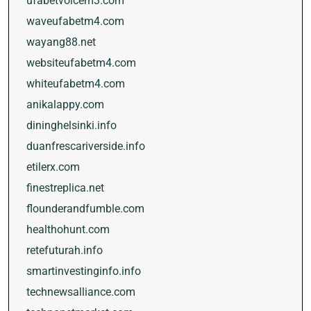
ufabetvoicem3.com
waveufabetm4.com
wayang88.net
websiteufabetm4.com
whiteufabetm4.com
anikalappy.com
dininghelsinki.info
duanfrescariverside.info
etilerx.com
finestreplica.net
flounderandfumble.com
healthohunt.com
retefuturah.info
smartinvestinginfo.info
technewsalliance.com