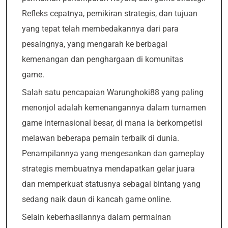
Refleks cepatnya, pemikiran strategis, dan tujuan
yang tepat telah membedakannya dari para
pesaingnya, yang mengarah ke berbagai
kemenangan dan penghargaan di komunitas
game.
Salah satu pencapaian Warunghoki88 yang paling
menonjol adalah kemenangannya dalam turnamen
game internasional besar, di mana ia berkompetisi
melawan beberapa pemain terbaik di dunia.
Penampilannya yang mengesankan dan gameplay
strategis membuatnya mendapatkan gelar juara
dan memperkuat statusnya sebagai bintang yang
sedang naik daun di kancah game online.
Selain keberhasilannya dalam permainan