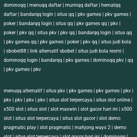
dominoqq
|
menuqq daftar
|
murniqq daftar
|
hematqq
daftar
|
bandarqq login
|
situs qq
|
pkv games
|
pkv games
|
poker
|
bandarqq login
|
situs qq
|
pkv games qq
|
pkv
|
poker
|
pkv qq
|
situs pkv
|
pkv qq
|
bandarqq login
|
situs qq
|
pkv games qq
|
pkv games
|
poker
|
pkv qq
|
situs judi bola
|
sbobet88
|
link alternatif sbobet
|
situs judi bola resmi
|
dominoqq login
|
bandarqq
|
pkv games
|
dominoqq pkv
|
qq
|
pkv games
|
pkv
menuqq alternatif
|
situs pkv
|
pkv games
|
pkv games
|
pkv
|
pkv
|
pkv
|
pkv
|
pkv
|
situs slot terpercaya
|
situs slot online
|
x500 slot
|
situs slot
|
slot maxwin
|
slot gacor hari ini
|
x500
slot
|
situs slot terpercaya
|
situs slot gacor
|
slot demo
pragmatic play
|
slot pragmatic
|
mahjong ways 2
|
demo
slot
|
situs slot terpercaya
|
slot gacor hari ini
|
dominoqq
|