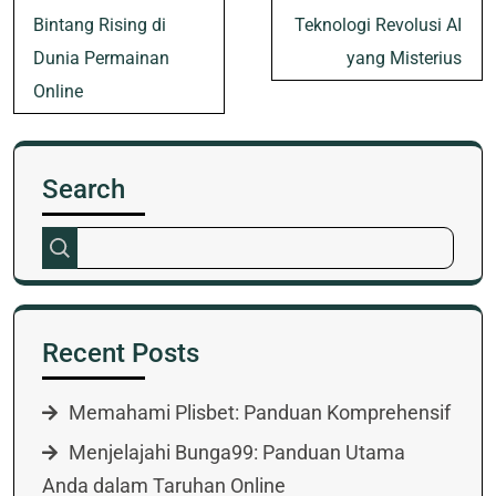
navigation
Bintang Rising di
Teknologi Revolusi AI
Dunia Permainan
yang Misterius
Online
Search
Recent Posts
Memahami Plisbet: Panduan Komprehensif
Menjelajahi Bunga99: Panduan Utama
Anda dalam Taruhan Online