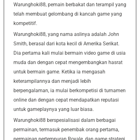
Warunghoki88, pemain berbakat dan terampil yang
telah membuat gelombang di kancah game yang
kompetitif.
Warunghoki88, yang nama aslinya adalah John
Smith, berasal dari kota kecil di Amerika Serikat.
Dia pertama kali mulai bermain video game di usia
muda dan dengan cepat mengembangkan hasrat
untuk bermain game. Ketika ia mengasah
keterampilannya dan menjadi lebih
berpengalaman, ia mulai berkompetisi di turnamen
online dan dengan cepat mendapatkan reputasi
untuk gameplaynya yang luar biasa.
Warunghoki88 berspesialisasi dalam berbagai
permainan, termasuk penembak orang pertama,
permainan pertempuran Royale, dan game strategi.