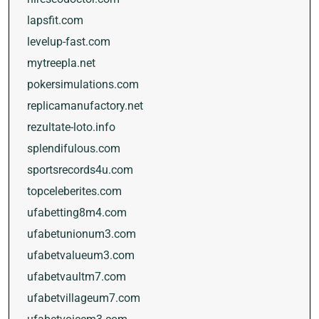
lapsfit.com
levelup-fast.com
mytreepla.net
pokersimulations.com
replicamanufactory.net
rezultate-loto.info
splendifulous.com
sportsrecords4u.com
topceleberites.com
ufabetting8m4.com
ufabetunionum3.com
ufabetvalueum3.com
ufabetvaultm7.com
ufabetvillageum7.com