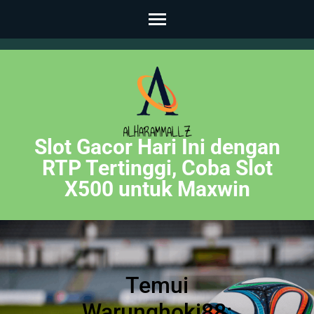
Skip
to
content
(Press
Enter)
Slot Gacor Hari Ini dengan
RTP Tertinggi, Coba Slot
X500 untuk Maxwin
Temui
Warunghoki88: