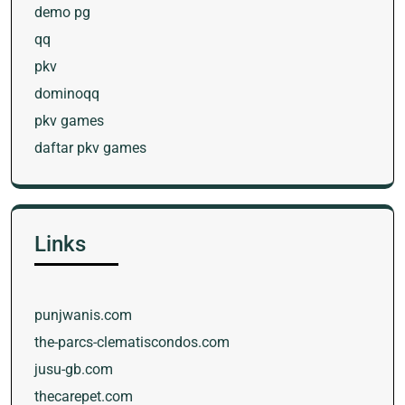
demo pg
qq
pkv
dominoqq
pkv games
daftar pkv games
Links
punjwanis.com
the-parcs-clematiscondos.com
jusu-gb.com
thecarepet.com