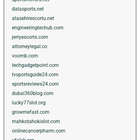
datasports.net
atasehirescortu.net
engineeringtechub.com
jerryescorts.com
attorneylegal.co
voomb.com
techgadgetpoint.com
tvsportsguide24.com
sportsreviews24.com
dubai360blog.com
lucky77slot.org
growmefast.com
mahkotahokislot.com
onlinecancerpharm.com