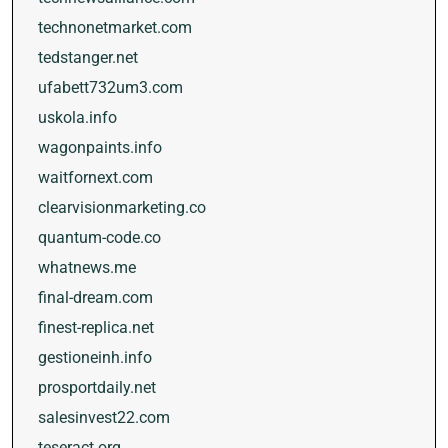
technonetmarket.com
tedstanger.net
ufabett732um3.com
uskola.info
wagonpaints.info
waitfornext.com
clearvisionmarketing.co
quantum-code.co
whatnews.me
final-dream.com
finest-replica.net
gestioneinh.info
prosportdaily.net
salesinvest22.com
teseract.org