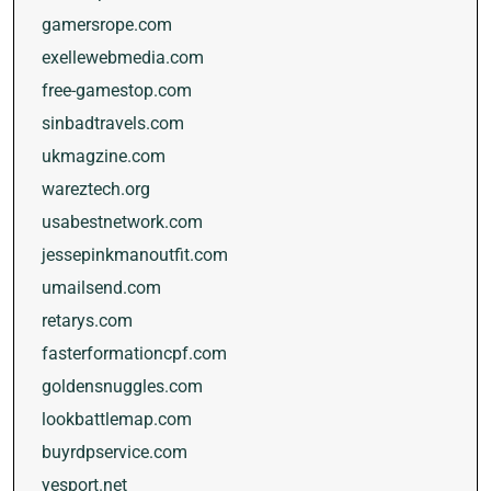
gamersrope.com
exellewebmedia.com
free-gamestop.com
sinbadtravels.com
ukmagzine.com
wareztech.org
usabestnetwork.com
jessepinkmanoutfit.com
umailsend.com
retarys.com
fasterformationcpf.com
goldensnuggles.com
lookbattlemap.com
buyrdpservice.com
yesport.net