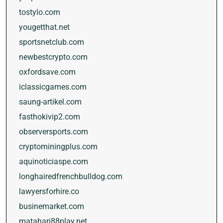
tostylo.com
yougetthat.net
sportsnetclub.com
newbestcrypto.com
oxfordsave.com
iclassicgames.com
saung-artikel.com
fasthokivip2.com
observersports.com
cryptominingplus.com
aquinoticiaspe.com
longhairedfrenchbulldog.com
lawyersforhire.co
businemarket.com
matahari88play.net