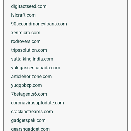
digitactseed.com
lvlcraft.com
90secondmoneyloans.com
xenmicro.com
rodrovers.com
tripssolution.com
satta-king-india.com
yukigassencanada.com
articlehorizone.com
yuqqbbzp.com
7betagents6.com
coronavirusuptodate.com
crackinstreams.com
gadgetspak.com
gearsngadget.com