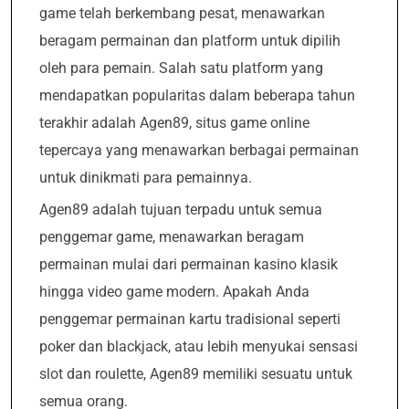
game telah berkembang pesat, menawarkan
beragam permainan dan platform untuk dipilih
oleh para pemain. Salah satu platform yang
mendapatkan popularitas dalam beberapa tahun
terakhir adalah Agen89, situs game online
tepercaya yang menawarkan berbagai permainan
untuk dinikmati para pemainnya.
Agen89 adalah tujuan terpadu untuk semua
penggemar game, menawarkan beragam
permainan mulai dari permainan kasino klasik
hingga video game modern. Apakah Anda
penggemar permainan kartu tradisional seperti
poker dan blackjack, atau lebih menyukai sensasi
slot dan roulette, Agen89 memiliki sesuatu untuk
semua orang.