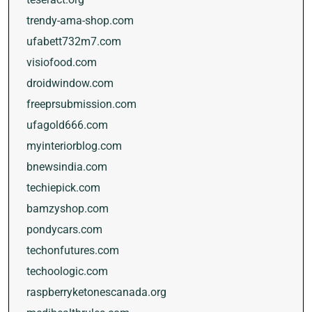
trendy-ama-shop.com
ufabett732m7.com
visiofood.com
droidwindow.com
freeprsubmission.com
ufagold666.com
myinteriorblog.com
bnewsindia.com
techiepick.com
bamzyshop.com
pondycars.com
techonfutures.com
techoologic.com
raspberryketonescanada.org