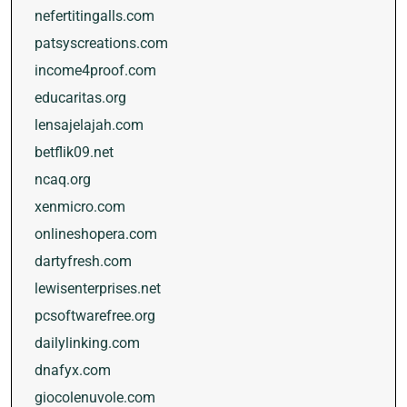
nefertitingalls.com
patsyscreations.com
income4proof.com
educaritas.org
lensajelajah.com
betflik09.net
ncaq.org
xenmicro.com
onlineshopera.com
dartyfresh.com
lewisenterprises.net
pcsoftwarefree.org
dailylinking.com
dnafyx.com
giocolenuvole.com