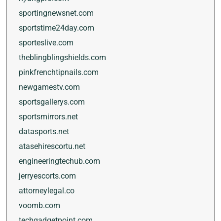
sportingnewsnet.com
sportstime24day.com
sporteslive.com
theblingblingshields.com
pinkfrenchtipnails.com
newgamestv.com
sportsgallerys.com
sportsmirrors.net
datasports.net
atasehirescortu.net
engineeringtechub.com
jerryescorts.com
attorneylegal.co
voomb.com
techgadgetpoint.com