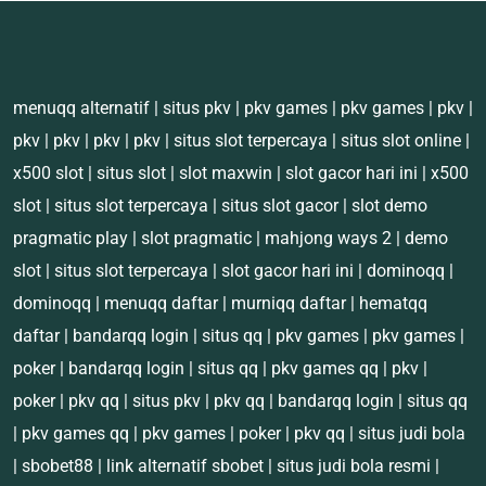
menuqq alternatif
|
situs pkv
|
pkv games
|
pkv games
|
pkv
|
pkv
|
pkv
|
pkv
|
pkv
|
situs slot terpercaya
|
situs slot online
|
x500 slot
|
situs slot
|
slot maxwin
|
slot gacor hari ini
|
x500
slot
|
situs slot terpercaya
|
situs slot gacor
|
slot demo
pragmatic play
|
slot pragmatic
|
mahjong ways 2
|
demo
slot
|
situs slot terpercaya
|
slot gacor hari ini
|
dominoqq
|
dominoqq
|
menuqq daftar
|
murniqq daftar
|
hematqq
daftar
|
bandarqq login
|
situs qq
|
pkv games
|
pkv games
|
poker
|
bandarqq login
|
situs qq
|
pkv games qq
|
pkv
|
poker
|
pkv qq
|
situs pkv
|
pkv qq
|
bandarqq login
|
situs qq
|
pkv games qq
|
pkv games
|
poker
|
pkv qq
|
situs judi bola
|
sbobet88
|
link alternatif sbobet
|
situs judi bola resmi
|