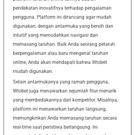
pendekatan inovatifnya terhadap pengalaman
pengguna. Platform ini dirancang agar mudah
digunakan, dengan antarmuka yang bersih dan
intuitif yang memudahkan navigasi dan
memasang taruhan. Baik Anda seorang petaruh
berpengalaman atau baru mengenal taruhan
online, Anda akan mendapati bahwa Wtobet
mudah digunakan.
Selain antarmukanya yang ramah pengguna,
Wtobet juga menawarkan sejumlah fitur menarik
yang membedakannya dari kompetitor. Misalnya,
platform ini menawarkan taruhan langsung,
memungkinkan Anda memasang taruhan secara
real-time saat peristiwa berlangsung. Ini