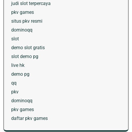
judi slot terpercaya
pkv games
situs pkv resmi
dominoqq
slot
demo slot gratis
slot demo pg
live hk
demo pg
qq
pkv
dominoqq
pkv games
daftar pkv games