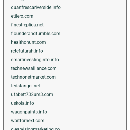
duanfrescariverside.info
etilerx.com
finestreplica.net
flounderandfumble.com
healthohunt.com
retefuturah.info
smartinvestinginfo.info
technewsalliance.com
technonetmarket.com
tedstanger.net
ufabett732um3.com
uskola.info
wagonpaints.info
waitfornext.com
clearvisionmarketing.co