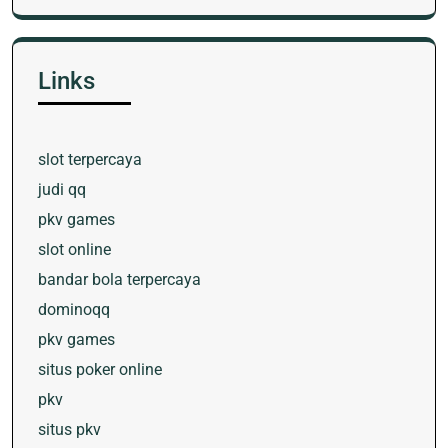
Links
slot terpercaya
judi qq
pkv games
slot online
bandar bola terpercaya
dominoqq
pkv games
situs poker online
pkv
situs pkv