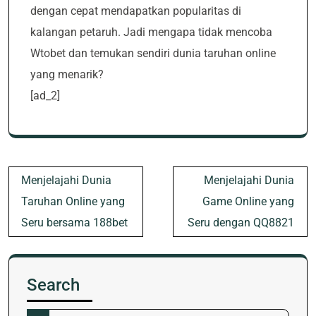
dengan cepat mendapatkan popularitas di
kalangan petaruh. Jadi mengapa tidak mencoba
Wtobet dan temukan sendiri dunia taruhan online
yang menarik?
[ad_2]
Post
Menjelajahi Dunia
Menjelajahi Dunia
navigation
Taruhan Online yang
Game Online yang
Seru bersama 188bet
Seru dengan QQ8821
Search