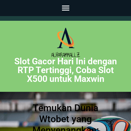
Skip
to
content
(Press
Enter)
Slot Gacor Hari Ini dengan
RTP Tertinggi, Coba Slot
X500 untuk Maxwin
Temukan Dunia
Wtobet yang
Menyenangkan: