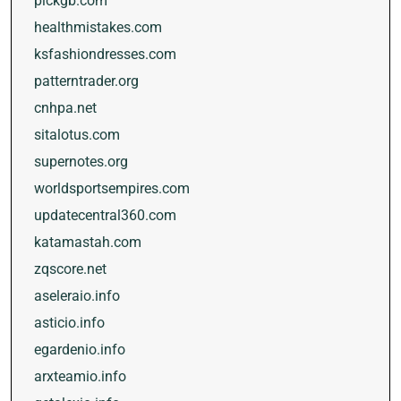
pickgb.com
healthmistakes.com
ksfashiondresses.com
patterntrader.org
cnhpa.net
sitalotus.com
supernotes.org
worldsportsempires.com
updatecentral360.com
katamastah.com
zqscore.net
aseleraio.info
asticio.info
egardenio.info
arxteamio.info