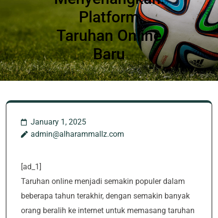
Platform
Taruhan Online
Baru
January 1, 2025
admin@alharammallz.com
[ad_1]
Taruhan online menjadi semakin populer dalam
beberapa tahun terakhir, dengan semakin banyak
orang beralih ke internet untuk memasang taruhan