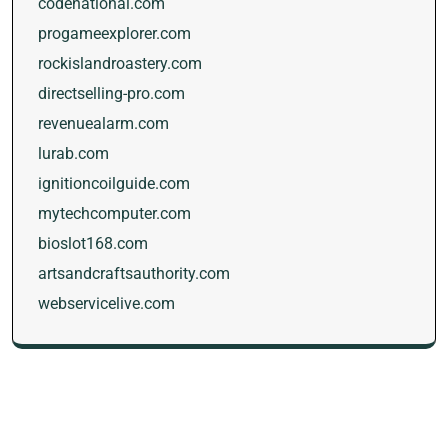
codenational.com
progameexplorer.com
rockislandroastery.com
directselling-pro.com
revenuealarm.com
lurab.com
ignitioncoilguide.com
mytechcomputer.com
bioslot168.com
artsandcraftsauthority.com
webservicelive.com