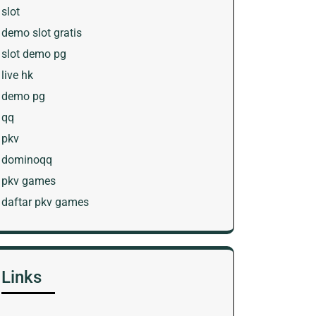
slot
demo slot gratis
slot demo pg
live hk
demo pg
qq
pkv
dominoqq
pkv games
daftar pkv games
Links