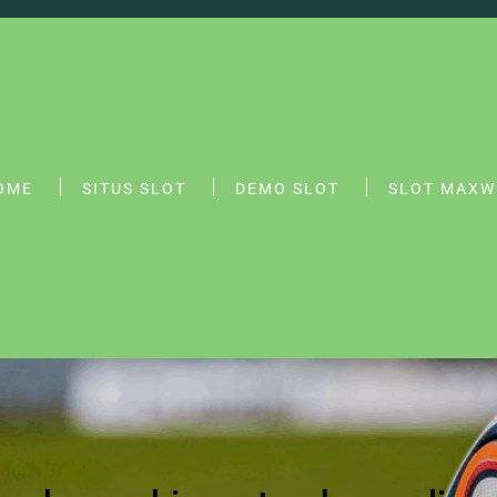
OME
SITUS SLOT
DEMO SLOT
SLOT MAXW