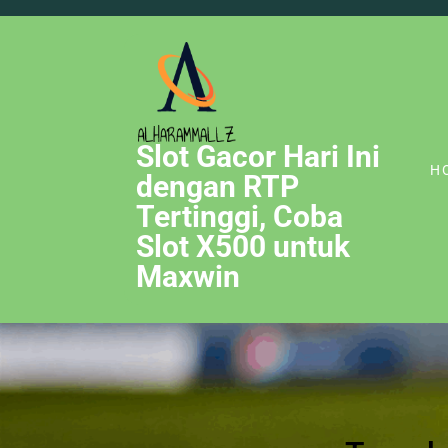
Skip
to
content
(Press
Enter)
Slot Gacor Hari Ini
H
dengan RTP
Tertinggi, Coba
Slot X500 untuk
Maxwin