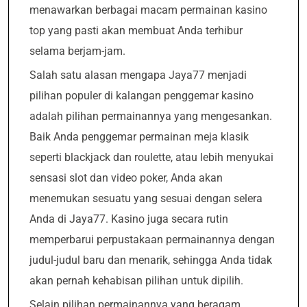
menawarkan berbagai macam permainan kasino
top yang pasti akan membuat Anda terhibur
selama berjam-jam.
Salah satu alasan mengapa Jaya77 menjadi
pilihan populer di kalangan penggemar kasino
adalah pilihan permainannya yang mengesankan.
Baik Anda penggemar permainan meja klasik
seperti blackjack dan roulette, atau lebih menyukai
sensasi slot dan video poker, Anda akan
menemukan sesuatu yang sesuai dengan selera
Anda di Jaya77. Kasino juga secara rutin
memperbarui perpustakaan permainannya dengan
judul-judul baru dan menarik, sehingga Anda tidak
akan pernah kehabisan pilihan untuk dipilih.
Selain pilihan permainannya yang beragam,