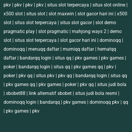
pkv
|
pkv
|
pkv
|
pkv
|
situs slot terpercaya
|
situs slot online
|
x500 slot
|
situs slot
|
slot maxwin
|
slot gacor hari ini
|
x500
slot
|
situs slot terpercaya
|
situs slot gacor
|
slot demo
pragmatic play
|
slot pragmatic
|
mahjong ways 2
|
demo
slot
|
situs slot terpercaya
|
slot gacor hari ini
|
dominoqq
|
dominoqq
|
menuqq daftar
|
murniqq daftar
|
hematqq
daftar
|
bandarqq login
|
situs qq
|
pkv games
|
pkv games
|
poker
|
bandarqq login
|
situs qq
|
pkv games qq
|
pkv
|
poker
|
pkv qq
|
situs pkv
|
pkv qq
|
bandarqq login
|
situs qq
|
pkv games qq
|
pkv games
|
poker
|
pkv qq
|
situs judi bola
|
sbobet88
|
link alternatif sbobet
|
situs judi bola resmi
|
dominoqq login
|
bandarqq
|
pkv games
|
dominoqq pkv
|
qq
|
pkv games
|
pkv