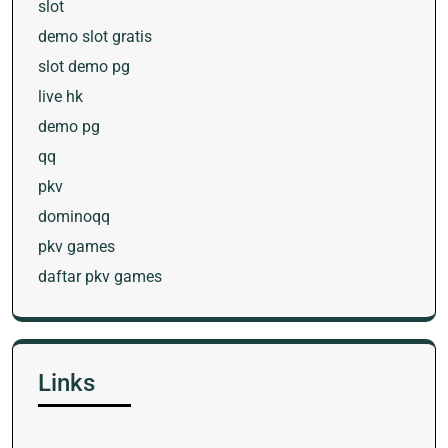
slot
demo slot gratis
slot demo pg
live hk
demo pg
qq
pkv
dominoqq
pkv games
daftar pkv games
Links