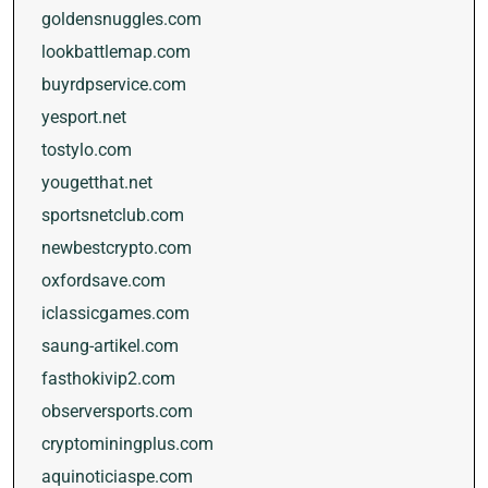
goldensnuggles.com
lookbattlemap.com
buyrdpservice.com
yesport.net
tostylo.com
yougetthat.net
sportsnetclub.com
newbestcrypto.com
oxfordsave.com
iclassicgames.com
saung-artikel.com
fasthokivip2.com
observersports.com
cryptominingplus.com
aquinoticiaspe.com