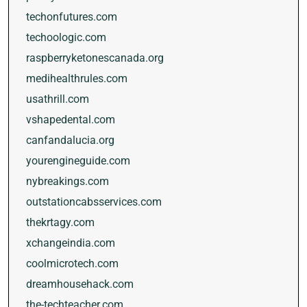
techonfutures.com
techoologic.com
raspberryketonescanada.org
medihealthrules.com
usathrill.com
vshapedental.com
canfandalucia.org
yourengineguide.com
nybreakings.com
outstationcabsservices.com
thekrtagy.com
xchangeindia.com
coolmicrotech.com
dreamhousehack.com
the-techteacher.com