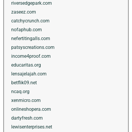
riversedgepark.com
zaseez.com
catchycrunch.com
nofaphub.com
nefertitingalls.com
patsyscreations.com
income4proof.com
educaritas.org
lensajelajah.com
betflik09.net
ncaq.org
xenmicro.com
onlineshopera.com
dartyfresh.com
lewisenterprises.net