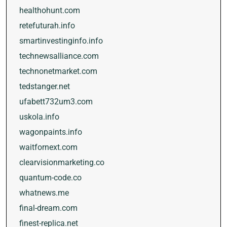
healthohunt.com
retefuturah.info
smartinvestinginfo.info
technewsalliance.com
technonetmarket.com
tedstanger.net
ufabett732um3.com
uskola.info
wagonpaints.info
waitfornext.com
clearvisionmarketing.co
quantum-code.co
whatnews.me
final-dream.com
finest-replica.net