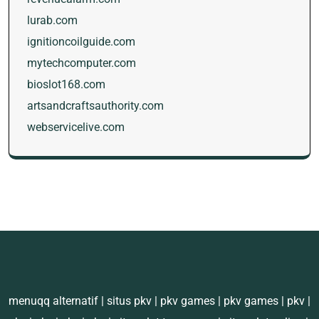
lurab.com
ignitioncoilguide.com
mytechcomputer.com
bioslot168.com
artsandcraftsauthority.com
webservicelive.com
menuqq alternatif
|
situs pkv
|
pkv games
|
pkv games
|
pkv
|