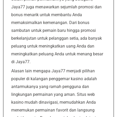
Jaya77 juga menawarkan sejumlah promosi dan
bonus menarik untuk membantu Anda
memaksimalkan kemenangan. Dari bonus
sambutan untuk pemain baru hingga promosi
berkelanjutan untuk pelanggan setia, ada banyak
peluang untuk meningkatkan uang Anda dan
meningkatkan peluang Anda untuk menang besar
di Jaya77.
Alasan lain mengapa Jaya77 menjadi pilihan
populer di kalangan penggemar kasino adalah
antarmukanya yang ramah pengguna dan
lingkungan permainan yang aman. Situs web
kasino mudah dinavigasi, memudahkan Anda
menemukan permainan favorit dan langsung