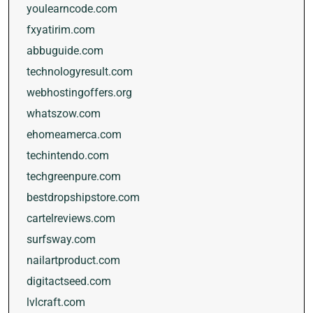
youlearncode.com
fxyatirim.com
abbuguide.com
technologyresult.com
webhostingoffers.org
whatszow.com
ehomeamerca.com
techintendo.com
techgreenpure.com
bestdropshipstore.com
cartelreviews.com
surfsway.com
nailartproduct.com
digitactseed.com
lvlcraft.com