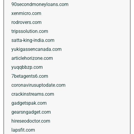
90secondmoneyloans.com
xenmicro.com
rodrovers.com
tripssolution.com
satta-king-india.com
yukigassencanada.com
articlehorizone.com
yuqqbbzp.com
7betagents6.com
coronavirusuptodate.com
crackinstreams.com
gadgetspak.com
gearsngadget.com
hireseodoctor.com
lapsfit.com