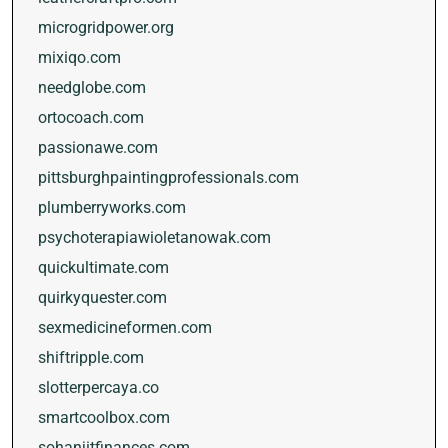
microgridpower.org
mixiqo.com
needglobe.com
ortocoach.com
passionawe.com
pittsburghpaintingprofessionals.com
plumberryworks.com
psychoterapiawioletanowak.com
quickultimate.com
quirkyquester.com
sexmedicineformen.com
shiftripple.com
slotterpercaya.co
smartcoolbox.com
sohanjitfinances.com