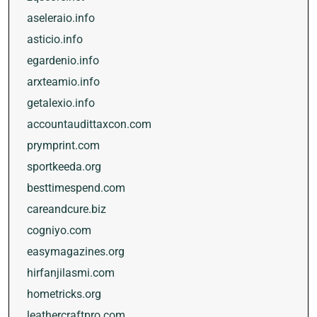
aseleraio.info
asticio.info
egardenio.info
arxteamio.info
getalexio.info
accountaudittaxcon.com
prymprint.com
sportkeeda.org
besttimespend.com
careandcure.biz
cogniyo.com
easymagazines.org
hirfanjilasmi.com
hometricks.org
leathercraftpro.com