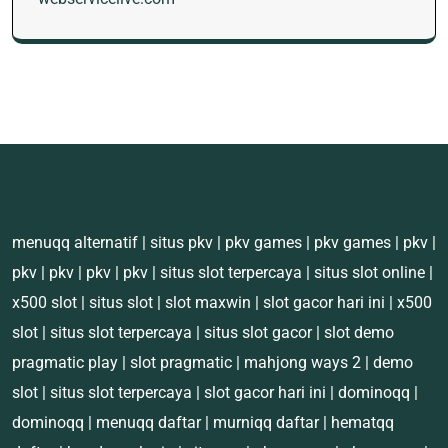
menuqq alternatif
|
situs pkv
|
pkv games
|
pkv games
|
pkv
|
pkv
|
pkv
|
pkv
|
pkv
|
situs slot terpercaya
|
situs slot online
|
x500 slot
|
situs slot
|
slot maxwin
|
slot gacor hari ini
|
x500
slot
|
situs slot terpercaya
|
situs slot gacor
|
slot demo
pragmatic play
|
slot pragmatic
|
mahjong ways 2
|
demo
slot
|
situs slot terpercaya
|
slot gacor hari ini
|
dominoqq
|
dominoqq
|
menuqq daftar
|
murniqq daftar
|
hematqq