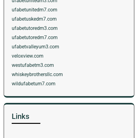
ufabetunitedm3.com
ufabetunitedm7.com
ufabetuskedm7.com
ufabetutoredm3.com
ufabetutoredm7.com
ufabetvalleyum3.com
veloxview.com
westufabetm3.com
whiskeybrothersllc.com
wildufabetum7.com
Links