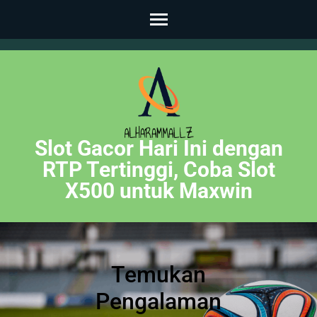
Skip
to
content
(Press
Enter)
Slot Gacor Hari Ini dengan
RTP Tertinggi, Coba Slot
X500 untuk Maxwin
Temukan
Pengalaman