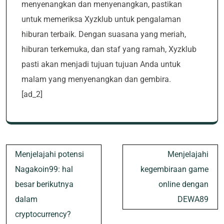
menyenangkan dan menyenangkan, pastikan
untuk memeriksa Xyzklub untuk pengalaman
hiburan terbaik. Dengan suasana yang meriah,
hiburan terkemuka, dan staf yang ramah, Xyzklub
pasti akan menjadi tujuan tujuan Anda untuk
malam yang menyenangkan dan gembira.
[ad_2]
Post
Menjelajahi potensi
Menjelajahi
navigation
Nagakoin99: hal
kegembiraan game
besar berikutnya
online dengan
dalam
DEWA89
cryptocurrency?