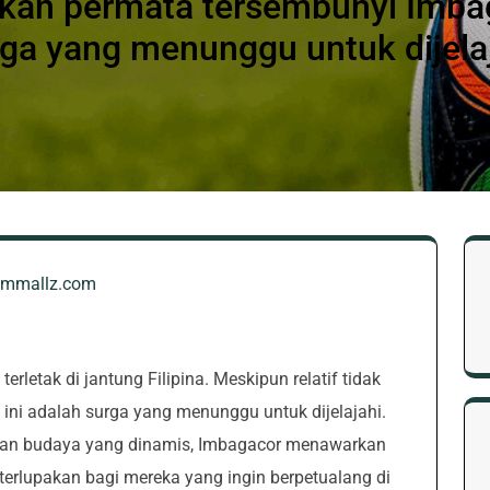
an permata tersembunyi Imba
ga yang menunggu untuk dijela
ammallz.com
erletak di jantung Filipina. Meskipun relatif tidak
ini adalah surga yang menunggu untuk dijelajahi.
, dan budaya yang dinamis, Imbagacor menawarkan
terlupakan bagi mereka yang ingin berpetualang di