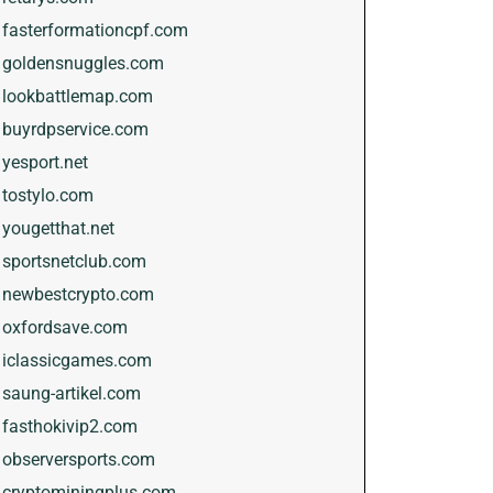
fasterformationcpf.com
goldensnuggles.com
lookbattlemap.com
buyrdpservice.com
yesport.net
tostylo.com
yougetthat.net
sportsnetclub.com
newbestcrypto.com
oxfordsave.com
iclassicgames.com
saung-artikel.com
fasthokivip2.com
observersports.com
cryptominingplus.com