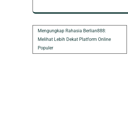
Post
Mengungkap Rahasia Berlian888:
navigation
Melihat Lebih Dekat Platform Online
Populer