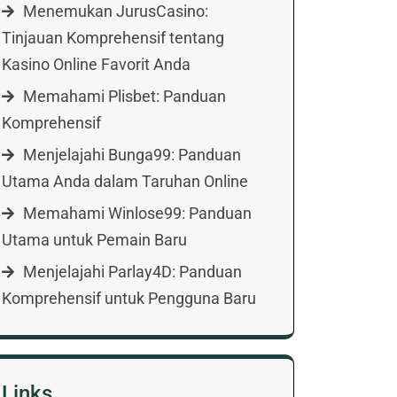
Menemukan JurusCasino:
Tinjauan Komprehensif tentang
Kasino Online Favorit Anda
Memahami Plisbet: Panduan
Komprehensif
Menjelajahi Bunga99: Panduan
Utama Anda dalam Taruhan Online
Memahami Winlose99: Panduan
Utama untuk Pemain Baru
Menjelajahi Parlay4D: Panduan
Komprehensif untuk Pengguna Baru
Links