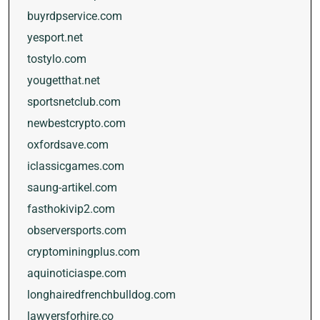
buyrdpservice.com
yesport.net
tostylo.com
yougetthat.net
sportsnetclub.com
newbestcrypto.com
oxfordsave.com
iclassicgames.com
saung-artikel.com
fasthokivip2.com
observersports.com
cryptominingplus.com
aquinoticiaspe.com
longhairedfrenchbulldog.com
lawyersforhire.co