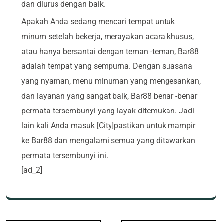
dan diurus dengan baik.
Apakah Anda sedang mencari tempat untuk
minum setelah bekerja, merayakan acara khusus,
atau hanya bersantai dengan teman -teman, Bar88
adalah tempat yang sempurna. Dengan suasana
yang nyaman, menu minuman yang mengesankan,
dan layanan yang sangat baik, Bar88 benar -benar
permata tersembunyi yang layak ditemukan. Jadi
lain kali Anda masuk [City]pastikan untuk mampir
ke Bar88 dan mengalami semua yang ditawarkan
permata tersembunyi ini.
[ad_2]