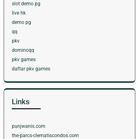
slot demo pg
live hk
demo pg
qq
pkv
dominoqq
pkv games
daftar pkv games
Links
punjwanis.com
the-parcs-clematiscondos.com