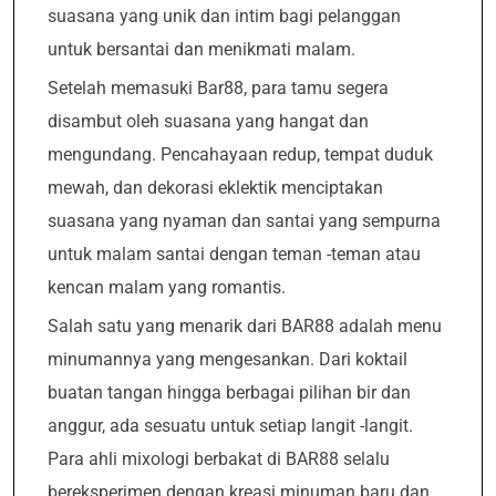
suasana yang unik dan intim bagi pelanggan
untuk bersantai dan menikmati malam.
Setelah memasuki Bar88, para tamu segera
disambut oleh suasana yang hangat dan
mengundang. Pencahayaan redup, tempat duduk
mewah, dan dekorasi eklektik menciptakan
suasana yang nyaman dan santai yang sempurna
untuk malam santai dengan teman -teman atau
kencan malam yang romantis.
Salah satu yang menarik dari BAR88 adalah menu
minumannya yang mengesankan. Dari koktail
buatan tangan hingga berbagai pilihan bir dan
anggur, ada sesuatu untuk setiap langit -langit.
Para ahli mixologi berbakat di BAR88 selalu
bereksperimen dengan kreasi minuman baru dan