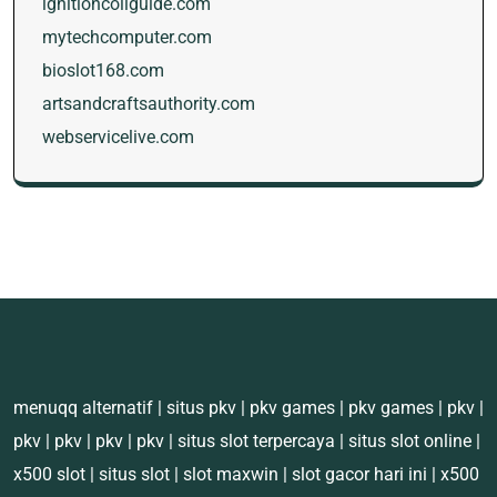
ignitioncoilguide.com
mytechcomputer.com
bioslot168.com
artsandcraftsauthority.com
webservicelive.com
menuqq alternatif
|
situs pkv
|
pkv games
|
pkv games
|
pkv
|
pkv
|
pkv
|
pkv
|
pkv
|
situs slot terpercaya
|
situs slot online
|
x500 slot
|
situs slot
|
slot maxwin
|
slot gacor hari ini
|
x500