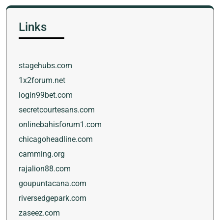
Links
stagehubs.com
1x2forum.net
login99bet.com
secretcourtesans.com
onlinebahisforum1.com
chicagoheadline.com
camming.org
rajalion88.com
goupuntacana.com
riversedgepark.com
zaseez.com