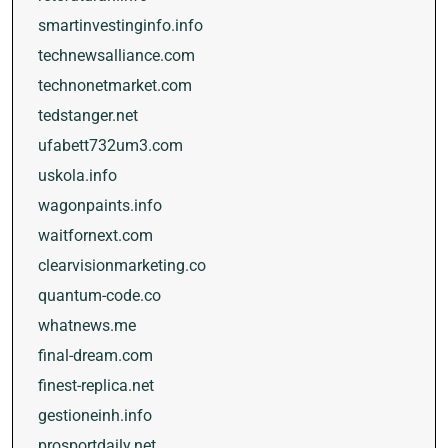
smartinvestinginfo.info
technewsalliance.com
technonetmarket.com
tedstanger.net
ufabett732um3.com
uskola.info
wagonpaints.info
waitfornext.com
clearvisionmarketing.co
quantum-code.co
whatnews.me
final-dream.com
finest-replica.net
gestioneinh.info
prosportdaily.net