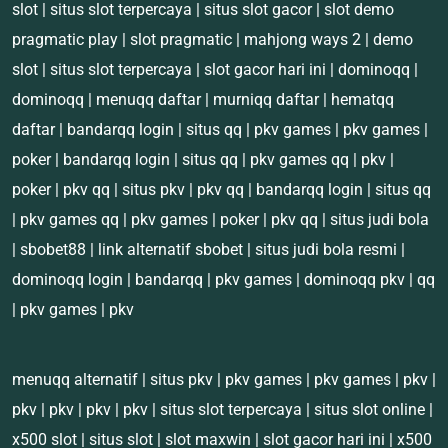
slot
|
situs slot terpercaya
|
situs slot gacor
|
slot demo
pragmatic play
|
slot pragmatic
|
mahjong ways 2
|
demo
slot
|
situs slot terpercaya
|
slot gacor hari ini
|
dominoqq
|
dominoqq
|
menuqq daftar
|
murniqq daftar
|
hematqq
daftar
|
bandarqq login
|
situs qq
|
pkv games
|
pkv games
|
poker
|
bandarqq login
|
situs qq
|
pkv games qq
|
pkv
|
poker
|
pkv qq
|
situs pkv
|
pkv qq
|
bandarqq login
|
situs qq
|
pkv games qq
|
pkv games
|
poker
|
pkv qq
|
situs judi bola
|
sbobet88
|
link alternatif sbobet
|
situs judi bola resmi
|
dominoqq login
|
bandarqq
|
pkv games
|
dominoqq pkv
|
qq
|
pkv games
|
pkv
menuqq alternatif
|
situs pkv
|
pkv games
|
pkv games
|
pkv
|
pkv
|
pkv
|
pkv
|
pkv
|
situs slot terpercaya
|
situs slot online
|
x500 slot
|
situs slot
|
slot maxwin
|
slot gacor hari ini
|
x500