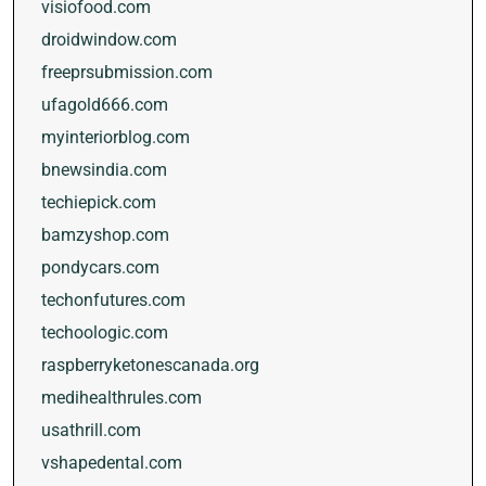
visiofood.com
droidwindow.com
freeprsubmission.com
ufagold666.com
myinteriorblog.com
bnewsindia.com
techiepick.com
bamzyshop.com
pondycars.com
techonfutures.com
techoologic.com
raspberryketonescanada.org
medihealthrules.com
usathrill.com
vshapedental.com