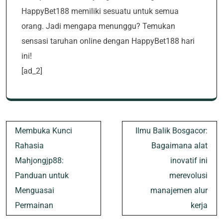
HappyBet188 memiliki sesuatu untuk semua
orang. Jadi mengapa menunggu? Temukan
sensasi taruhan online dengan HappyBet188 hari
ini!
[ad_2]
Post
Membuka Kunci
Ilmu Balik Bosgacor:
navigation
Rahasia
Bagaimana alat
Mahjongjp88:
inovatif ini
Panduan untuk
merevolusi
Menguasai
manajemen alur
Permainan
kerja