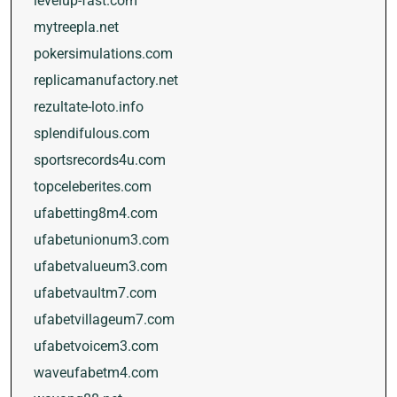
levelup-fast.com
mytreepla.net
pokersimulations.com
replicamanufactory.net
rezultate-loto.info
splendifulous.com
sportsrecords4u.com
topceleberites.com
ufabetting8m4.com
ufabetunionum3.com
ufabetvalueum3.com
ufabetvaultm7.com
ufabetvillageum7.com
ufabetvoicem3.com
waveufabetm4.com