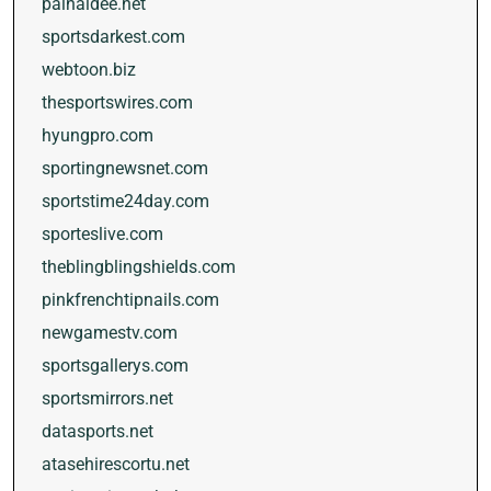
painaidee.net
sportsdarkest.com
webtoon.biz
thesportswires.com
hyungpro.com
sportingnewsnet.com
sportstime24day.com
sporteslive.com
theblingblingshields.com
pinkfrenchtipnails.com
newgamestv.com
sportsgallerys.com
sportsmirrors.net
datasports.net
atasehirescortu.net