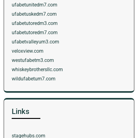
ufabetunitedm7.com
ufabetuskedm7.com
ufabetutoredm3.com
ufabetutoredm7.com
ufabetvalleyum3.com
veloxview.com
westufabetm3.com
whiskeybrothersllc.com
wildufabetum7.com
Links
stagehubs.com