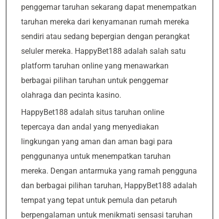
penggemar taruhan sekarang dapat menempatkan
taruhan mereka dari kenyamanan rumah mereka
sendiri atau sedang bepergian dengan perangkat
seluler mereka. HappyBet188 adalah salah satu
platform taruhan online yang menawarkan
berbagai pilihan taruhan untuk penggemar
olahraga dan pecinta kasino.
HappyBet188 adalah situs taruhan online
tepercaya dan andal yang menyediakan
lingkungan yang aman dan aman bagi para
penggunanya untuk menempatkan taruhan
mereka. Dengan antarmuka yang ramah pengguna
dan berbagai pilihan taruhan, HappyBet188 adalah
tempat yang tepat untuk pemula dan petaruh
berpengalaman untuk menikmati sensasi taruhan