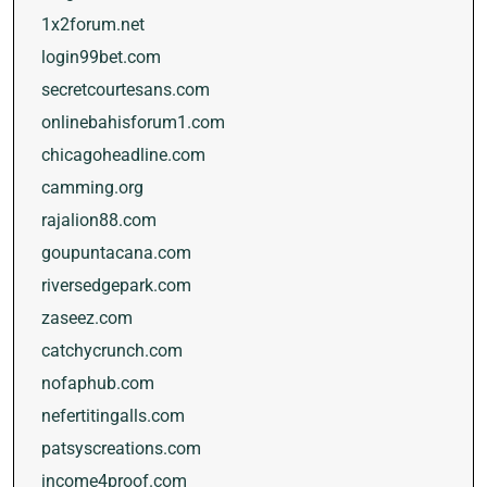
1x2forum.net
login99bet.com
secretcourtesans.com
onlinebahisforum1.com
chicagoheadline.com
camming.org
rajalion88.com
goupuntacana.com
riversedgepark.com
zaseez.com
catchycrunch.com
nofaphub.com
nefertitingalls.com
patsyscreations.com
income4proof.com