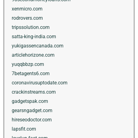
xenmicro.com
rodrovers.com
tripssolution.com
satta-king-india.com
yukigassencanada.com
articlehorizone.com
yuqqbbzp.com
7betagents6.com
coronavirusuptodate.com
crackinstreams.com
gadgetspak.com
gearsngadget.com
hireseodoctor.com
lapsfit.com