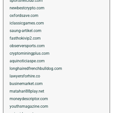
sportsnetclub.com
newbestcrypto.com
oxfordsave.com
iclassicgames.com
saung-artikel.com
fasthokivip2.com
observersports.com
cryptominingplus.com
aquinoticiaspe.com
longhairedfrenchbulldog.com
lawyersforhire.co
businemarket.com
matahari88play.net
moneydescriptor.com
youthsmagazine.com