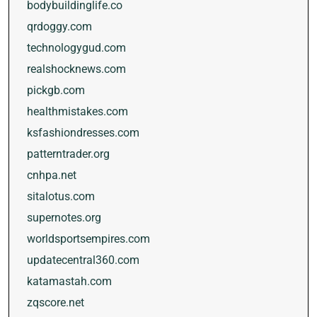
bodybuildinglife.co
qrdoggy.com
technologygud.com
realshocknews.com
pickgb.com
healthmistakes.com
ksfashiondresses.com
patterntrader.org
cnhpa.net
sitalotus.com
supernotes.org
worldsportsempires.com
updatecentral360.com
katamastah.com
zqscore.net