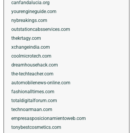
canfandalucia.org
yourengineguide.com
nybreakings.com
outstationcabsservices.com
thekrtagy.com
xchangeindia.com
coolmicrotech.com
dreamhousehack.com
the-techteacher.com
automobilenews-online.com
fashionalltimes.com
totaldigitalforum.com
technoarmaan.com
empresasposicionamientoweb.com
tonybestcosmetics.com