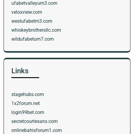
ufabetvalleyum3.com
veloxview.com
westufabetm3.com
whiskeybrothersllc.com
wildufabetum7.com
Links
stagehubs.com
1x2forum.net
login99bet.com
secretcourtesans.com
onlinebahisforum1.com