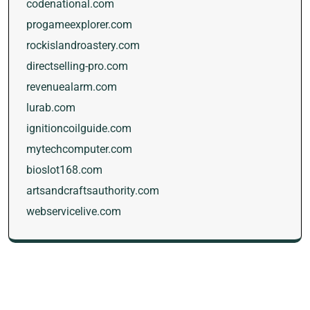
codenational.com
progameexplorer.com
rockislandroastery.com
directselling-pro.com
revenuealarm.com
lurab.com
ignitioncoilguide.com
mytechcomputer.com
bioslot168.com
artsandcraftsauthority.com
webservicelive.com