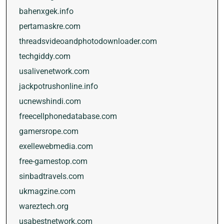
bahenxgek.info
pertamaskre.com
threadsvideoandphotodownloader.com
techgiddy.com
usalivenetwork.com
jackpotrushonline.info
ucnewshindi.com
freecellphonedatabase.com
gamersrope.com
exellewebmedia.com
free-gamestop.com
sinbadtravels.com
ukmagzine.com
wareztech.org
usabestnetwork.com