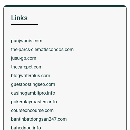
Links
punjwanis.com
the-parcs-clematiscondos.com
jusu-gb.com
thecarepet.com
blogwriterplus.com
guestpostingseo.com
casinogambitpro.info
pokerplaymasters.info
courseoncourse.com
bantinbatdongsan247.com
bahednog.info