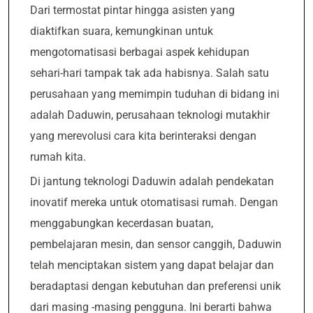
Dari termostat pintar hingga asisten yang
diaktifkan suara, kemungkinan untuk
mengotomatisasi berbagai aspek kehidupan
sehari-hari tampak tak ada habisnya. Salah satu
perusahaan yang memimpin tuduhan di bidang ini
adalah Daduwin, perusahaan teknologi mutakhir
yang merevolusi cara kita berinteraksi dengan
rumah kita.
Di jantung teknologi Daduwin adalah pendekatan
inovatif mereka untuk otomatisasi rumah. Dengan
menggabungkan kecerdasan buatan,
pembelajaran mesin, dan sensor canggih, Daduwin
telah menciptakan sistem yang dapat belajar dan
beradaptasi dengan kebutuhan dan preferensi unik
dari masing -masing pengguna. Ini berarti bahwa