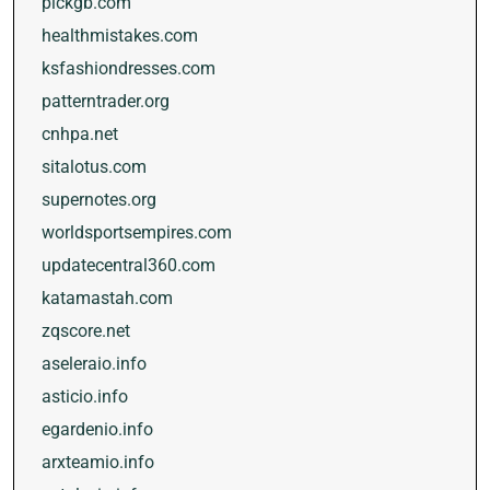
pickgb.com
healthmistakes.com
ksfashiondresses.com
patterntrader.org
cnhpa.net
sitalotus.com
supernotes.org
worldsportsempires.com
updatecentral360.com
katamastah.com
zqscore.net
aseleraio.info
asticio.info
egardenio.info
arxteamio.info