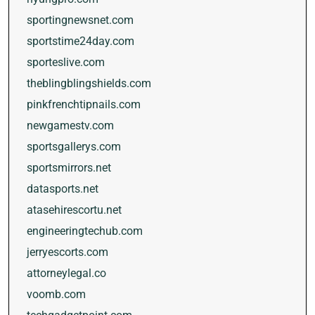
sportingnewsnet.com
sportstime24day.com
sporteslive.com
theblingblingshields.com
pinkfrenchtipnails.com
newgamestv.com
sportsgallerys.com
sportsmirrors.net
datasports.net
atasehirescortu.net
engineeringtechub.com
jerryescorts.com
attorneylegal.co
voomb.com