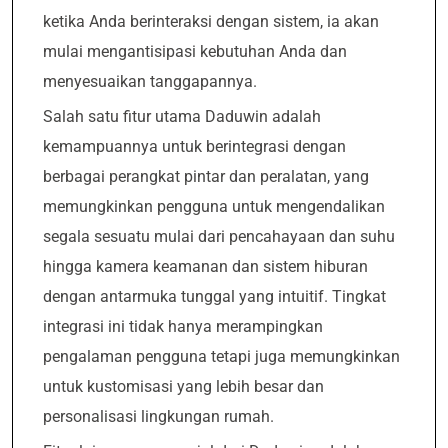
ketika Anda berinteraksi dengan sistem, ia akan
mulai mengantisipasi kebutuhan Anda dan
menyesuaikan tanggapannya.
Salah satu fitur utama Daduwin adalah
kemampuannya untuk berintegrasi dengan
berbagai perangkat pintar dan peralatan, yang
memungkinkan pengguna untuk mengendalikan
segala sesuatu mulai dari pencahayaan dan suhu
hingga kamera keamanan dan sistem hiburan
dengan antarmuka tunggal yang intuitif. Tingkat
integrasi ini tidak hanya merampingkan
pengalaman pengguna tetapi juga memungkinkan
untuk kustomisasi yang lebih besar dan
personalisasi lingkungan rumah.