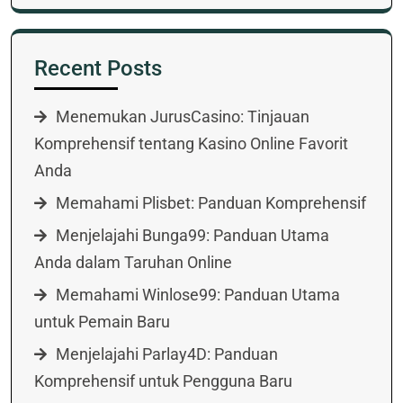
Recent Posts
Menemukan JurusCasino: Tinjauan
Komprehensif tentang Kasino Online Favorit
Anda
Memahami Plisbet: Panduan Komprehensif
Menjelajahi Bunga99: Panduan Utama
Anda dalam Taruhan Online
Memahami Winlose99: Panduan Utama
untuk Pemain Baru
Menjelajahi Parlay4D: Panduan
Komprehensif untuk Pengguna Baru