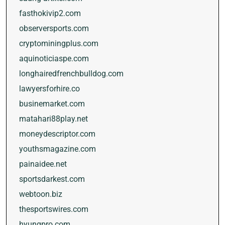
fasthokivip2.com
observersports.com
cryptominingplus.com
aquinoticiaspe.com
longhairedfrenchbulldog.com
lawyersforhire.co
businemarket.com
matahari88play.net
moneydescriptor.com
youthsmagazine.com
painaidee.net
sportsdarkest.com
webtoon.biz
thesportswires.com
hyungpro.com