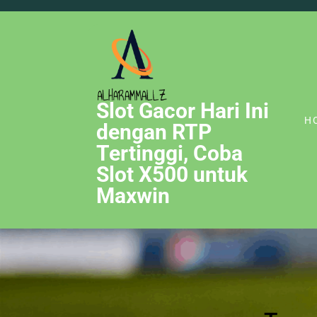
Skip
to
content
(Press
Enter)
Slot Gacor Hari Ini
H
dengan RTP
Tertinggi, Coba
Slot X500 untuk
Maxwin