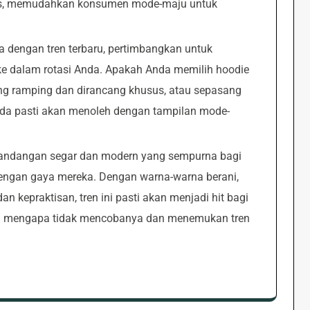
etis, memudahkan konsumen mode-maju untuk
 dengan tren terbaru, pertimbangkan untuk
 dalam rotasi Anda. Apakah Anda memilih hoodie
ang ramping dan dirancang khusus, atau sepasang
da pasti akan menoleh dengan tampilan mode-
pandangan segar dan modern yang sempurna bagi
engan gaya mereka. Dengan warna-warna berani,
n kepraktisan, tren ini pasti akan menjadi hit bagi
i mengapa tidak mencobanya dan menemukan tren