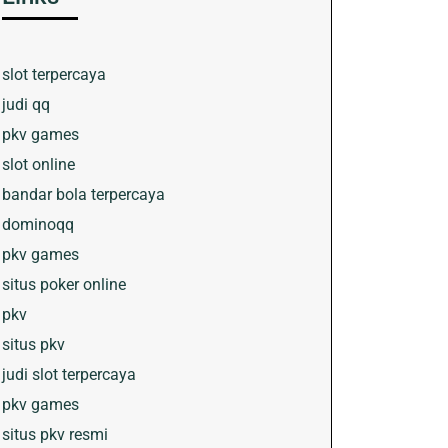
slot terpercaya
judi qq
pkv games
slot online
bandar bola terpercaya
dominoqq
pkv games
situs poker online
pkv
situs pkv
judi slot terpercaya
pkv games
situs pkv resmi