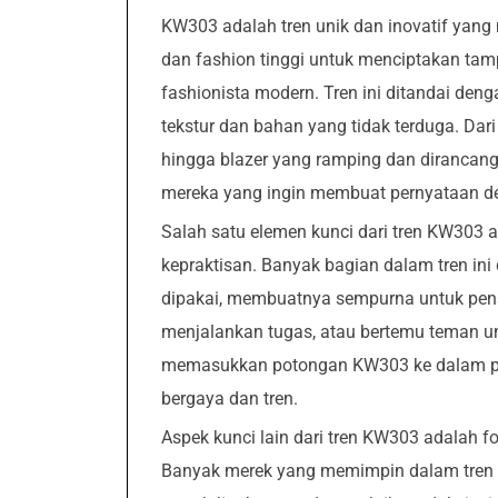
KW303 adalah tren unik dan inovatif yang 
dan fashion tinggi untuk menciptakan ta
fashionista modern. Tren ini ditandai deng
tekstur dan bahan yang tidak terduga. Dari
hingga blazer yang ramping dan dirancan
mereka yang ingin membuat pernyataan d
Salah satu elemen kunci dari tren KW30
kepraktisan. Banyak bagian dalam tren in
dipakai, membuatnya sempurna untuk pena
menjalankan tugas, atau bertemu teman 
memasukkan potongan KW303 ke dalam pa
bergaya dan tren.
Aspek kunci lain dari tren KW303 adalah f
Banyak merek yang memimpin dalam tren