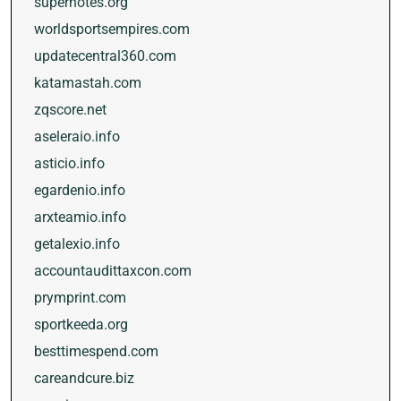
supernotes.org
worldsportsempires.com
updatecentral360.com
katamastah.com
zqscore.net
aseleraio.info
asticio.info
egardenio.info
arxteamio.info
getalexio.info
accountaudittaxcon.com
prymprint.com
sportkeeda.org
besttimespend.com
careandcure.biz