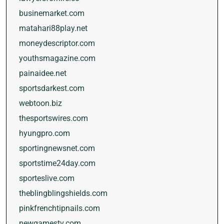
businemarket.com
matahari88play.net
moneydescriptor.com
youthsmagazine.com
painaidee.net
sportsdarkest.com
webtoon.biz
thesportswires.com
hyungpro.com
sportingnewsnet.com
sportstime24day.com
sporteslive.com
theblingblingshields.com
pinkfrenchtipnails.com
newgamestv.com