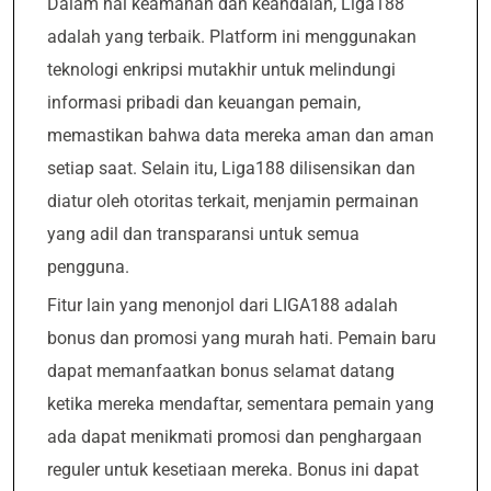
Dalam hal keamanan dan keandalan, Liga188
adalah yang terbaik. Platform ini menggunakan
teknologi enkripsi mutakhir untuk melindungi
informasi pribadi dan keuangan pemain,
memastikan bahwa data mereka aman dan aman
setiap saat. Selain itu, Liga188 dilisensikan dan
diatur oleh otoritas terkait, menjamin permainan
yang adil dan transparansi untuk semua
pengguna.
Fitur lain yang menonjol dari LIGA188 adalah
bonus dan promosi yang murah hati. Pemain baru
dapat memanfaatkan bonus selamat datang
ketika mereka mendaftar, sementara pemain yang
ada dapat menikmati promosi dan penghargaan
reguler untuk kesetiaan mereka. Bonus ini dapat