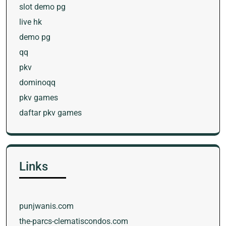
slot demo pg
live hk
demo pg
qq
pkv
dominoqq
pkv games
daftar pkv games
Links
punjwanis.com
the-parcs-clematiscondos.com