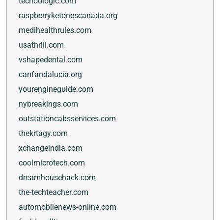
techoologic.com
raspberryketonescanada.org
medihealthrules.com
usathrill.com
vshapedental.com
canfandalucia.org
yourengineguide.com
nybreakings.com
outstationcabsservices.com
thekrtagy.com
xchangeindia.com
coolmicrotech.com
dreamhousehack.com
the-techteacher.com
automobilenews-online.com