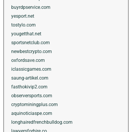
buyrdpservice.com
yesport.net
tostylo.com
yougetthat.net
sportsnetclub.com
newbestcrypto.com
oxfordsave.com
iclassicgames.com
saung-artikel.com
fasthokivip2.com
observersports.com
cryptominingplus.com
aquinoticiaspe.com
longhairedfrenchbulldog.com
lawyersforhire.co