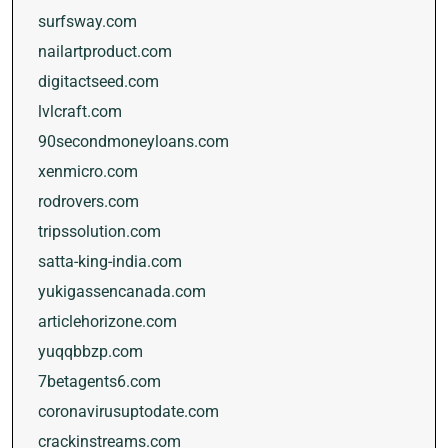
surfsway.com
nailartproduct.com
digitactseed.com
lvlcraft.com
90secondmoneyloans.com
xenmicro.com
rodrovers.com
tripssolution.com
satta-king-india.com
yukigassencanada.com
articlehorizone.com
yuqqbbzp.com
7betagents6.com
coronavirusuptodate.com
crackinstreams.com