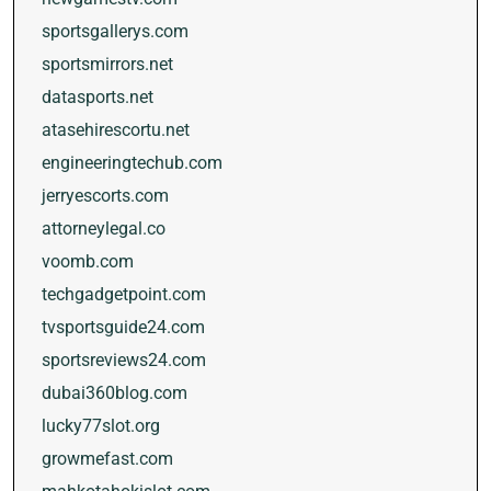
sportsgallerys.com
sportsmirrors.net
datasports.net
atasehirescortu.net
engineeringtechub.com
jerryescorts.com
attorneylegal.co
voomb.com
techgadgetpoint.com
tvsportsguide24.com
sportsreviews24.com
dubai360blog.com
lucky77slot.org
growmefast.com