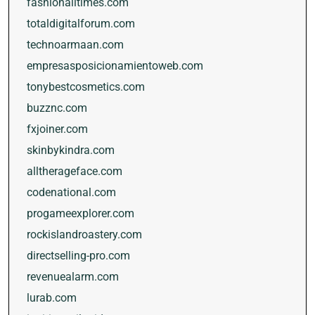
fashionalltimes.com
totaldigitalforum.com
technoarmaan.com
empresasposicionamientoweb.com
tonybestcosmetics.com
buzznc.com
fxjoiner.com
skinbykindra.com
alltherageface.com
codenational.com
progameexplorer.com
rockislandroastery.com
directselling-pro.com
revenuealarm.com
lurab.com