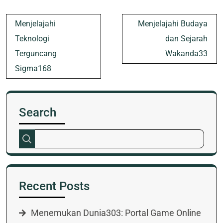
Post
Menjelajahi
Menjelajahi Budaya
navigation
Teknologi
dan Sejarah
Terguncang
Wakanda33
Sigma168
Search
Recent Posts
Menemukan Dunia303: Portal Game Online