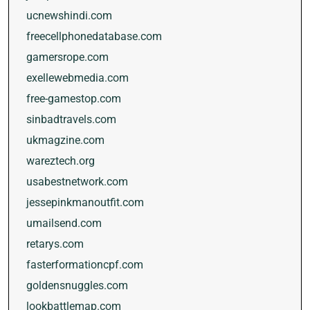
ucnewshindi.com
freecellphonedatabase.com
gamersrope.com
exellewebmedia.com
free-gamestop.com
sinbadtravels.com
ukmagzine.com
wareztech.org
usabestnetwork.com
jessepinkmanoutfit.com
umailsend.com
retarys.com
fasterformationcpf.com
goldensnuggles.com
lookbattlemap.com