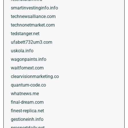
smartinvestinginfo.info
technewsalliance.com
technonetmarket.com
tedstanger.net
ufabett732um3.com
uskola.info
wagonpaints.info
waitfornext.com
clearvisionmarketing.co
quantum-code.co
whatnews.me
final-dream.com
finest-replica.net
gestioneinh.info
prosportdaily.net