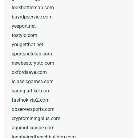
lookbattlemap.com
buyrdpservice.com
yesport.net
tostylo.com
yougetthat.net
sportsnetclub.com
newbestcrypto.com
oxfordsave.com
iclassicgames.com
saung-artikel.com
fasthokivip2.com
observersports.com
cryptominingplus.com
aquinoticiaspe.com
longhairedfrenchbulldog.com