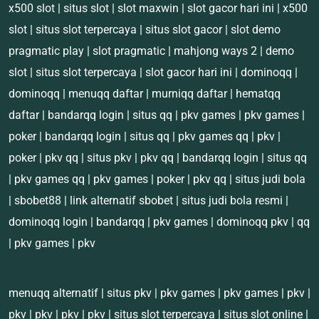
x500 slot
|
situs slot
|
slot maxwin
|
slot gacor hari ini
|
x500
slot
|
situs slot terpercaya
|
situs slot gacor
|
slot demo
pragmatic play
|
slot pragmatic
|
mahjong ways 2
|
demo
slot
|
situs slot terpercaya
|
slot gacor hari ini
|
dominoqq
|
dominoqq
|
menuqq daftar
|
murniqq daftar
|
hematqq
daftar
|
bandarqq login
|
situs qq
|
pkv games
|
pkv games
|
poker
|
bandarqq login
|
situs qq
|
pkv games qq
|
pkv
|
poker
|
pkv qq
|
situs pkv
|
pkv qq
|
bandarqq login
|
situs qq
|
pkv games qq
|
pkv games
|
poker
|
pkv qq
|
situs judi bola
|
sbobet88
|
link alternatif sbobet
|
situs judi bola resmi
|
dominoqq login
|
bandarqq
|
pkv games
|
dominoqq pkv
|
qq
|
pkv games
|
pkv
menuqq alternatif
|
situs pkv
|
pkv games
|
pkv games
|
pkv
|
pkv
|
pkv
|
pkv
|
pkv
|
situs slot terpercaya
|
situs slot online
|