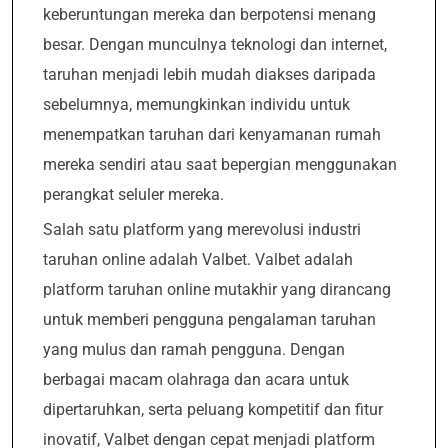
keberuntungan mereka dan berpotensi menang
besar. Dengan munculnya teknologi dan internet,
taruhan menjadi lebih mudah diakses daripada
sebelumnya, memungkinkan individu untuk
menempatkan taruhan dari kenyamanan rumah
mereka sendiri atau saat bepergian menggunakan
perangkat seluler mereka.
Salah satu platform yang merevolusi industri
taruhan online adalah Valbet. Valbet adalah
platform taruhan online mutakhir yang dirancang
untuk memberi pengguna pengalaman taruhan
yang mulus dan ramah pengguna. Dengan
berbagai macam olahraga dan acara untuk
dipertaruhkan, serta peluang kompetitif dan fitur
inovatif, Valbet dengan cepat menjadi platform