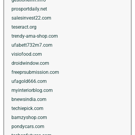
prosportdaily.net
salesinvest22.com
teseract.org
trendy-ama-shop.com
ufabett732m7.com
visiofood.com
droidwindow.com
freeprsubmission.com
ufagold666.com
myinteriorblog.com
bnewsindia.com
techiepick.com
bamzyshop.com
pondycars.com