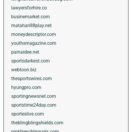
lawyersforhire.co
businemarket.com
matahari88play.net
moneydescriptor.com
youthsmagazine.com
painaidee.net
sportsdarkest.com
webtoon.biz
thesportswires.com
hyungpro.com
sportingnewsnet.com
sportstime24day.com
sporteslive.com
theblingblingshields.com
pinkfrenchtipnails.com