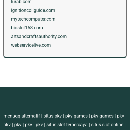
lurab.com
ignitioncoilguide.com
mytechcomputer.com
bioslot168.com
artsandcraftsauthority.com
webservicelive.com
menuqq alternatif
|
situs pkv
|
pkv games
|
pkv games
|
pkv
|
pkv
|
pkv
|
pkv
|
pkv
|
situs slot terpercaya
|
situs slot online
|