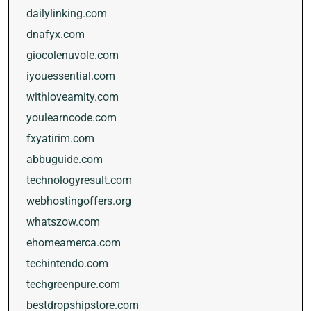
dailylinking.com
dnafyx.com
giocolenuvole.com
iyouessential.com
withloveamity.com
youlearncode.com
fxyatirim.com
abbuguide.com
technologyresult.com
webhostingoffers.org
whatszow.com
ehomeamerca.com
techintendo.com
techgreenpure.com
bestdropshipstore.com