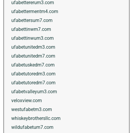
ufabettererum3.com
ufabettermentm4.com
ufabettersum7.com
ufabettinwm7.com
ufabettinwum3.com
ufabetunitedm3.com
ufabetunitedm7.com
ufabetuskedm7.com
ufabetutoredm3.com
ufabetutoredm7.com
ufabetvalleyum3.com
veloxview.com
westufabetm3.com
whiskeybrothersllc.com
wildufabetum7.com