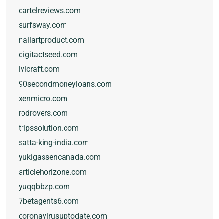
cartelreviews.com
surfsway.com
nailartproduct.com
digitactseed.com
lvlcraft.com
90secondmoneyloans.com
xenmicro.com
rodrovers.com
tripssolution.com
satta-king-india.com
yukigassencanada.com
articlehorizone.com
yuqqbbzp.com
7betagents6.com
coronavirusuptodate.com