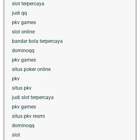
slot terpercaya
judi qq
pkv games
slot online
bandar bola terpercaya
dominoqq
pkv games
situs poker online
pkv
situs pkv
judi slot terpercaya
pkv games
situs pkv resmi
dominoqq
slot