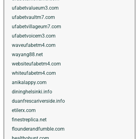
ufabetvalueum3.com
ufabetvaultm7.com
ufabetvillageum7.com
ufabetvoicem3.com
waveufabetm4.com
wayang88.net
websiteufabetm4.com
whiteufabetm4.com
anikalappy.com
dininghelsinki.info
duanfrescariverside.info
etilerx.com
finestreplica.net
flounderandfumble.com
healthohunt.com