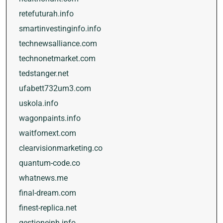
retefuturah.info
smartinvestinginfo.info
technewsalliance.com
technonetmarket.com
tedstanger.net
ufabett732um3.com
uskola.info
wagonpaints.info
waitfornext.com
clearvisionmarketing.co
quantum-code.co
whatnews.me
final-dream.com
finest-replica.net
gestioneinh.info