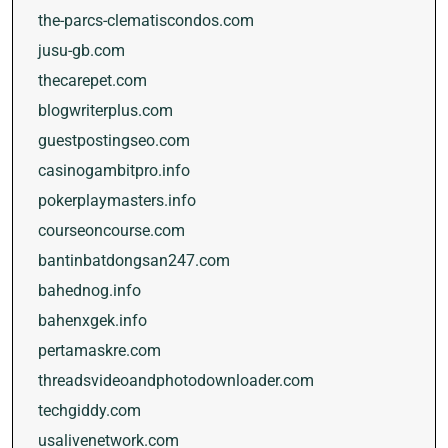
the-parcs-clematiscondos.com
jusu-gb.com
thecarepet.com
blogwriterplus.com
guestpostingseo.com
casinogambitpro.info
pokerplaymasters.info
courseoncourse.com
bantinbatdongsan247.com
bahednog.info
bahenxgek.info
pertamaskre.com
threadsvideoandphotodownloader.com
techgiddy.com
usalivenetwork.com