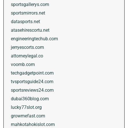
sportsgallerys.com
sportsmirrors.net
datasports.net
atasehirescortu.net
engineeringtechub.com
jerryescorts.com
attorneylegal.co
voomb.com
techgadgetpoint.com
tvsportsguide24.com
sportsreviews24.com
dubai360blog.com
lucky77slot.org
growmefast.com
mahkotahokislot.com