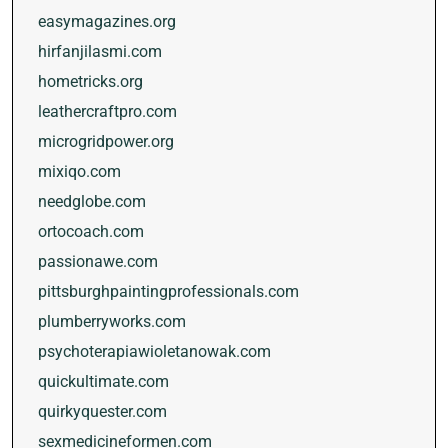
easymagazines.org
hirfanjilasmi.com
hometricks.org
leathercraftpro.com
microgridpower.org
mixiqo.com
needglobe.com
ortocoach.com
passionawe.com
pittsburghpaintingprofessionals.com
plumberryworks.com
psychoterapiawioletanowak.com
quickultimate.com
quirkyquester.com
sexmedicineformen.com