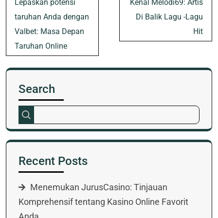
Lepaskan potensi
Kenal Melodi69: Artis
navigation
taruhan Anda dengan
Di Balik Lagu -Lagu
Valbet: Masa Depan
Hit
Taruhan Online
Search
Recent Posts
Menemukan JurusCasino: Tinjauan
Komprehensif tentang Kasino Online Favorit
Anda