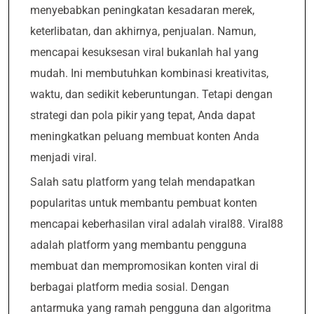
menyebabkan peningkatan kesadaran merek,
keterlibatan, dan akhirnya, penjualan. Namun,
mencapai kesuksesan viral bukanlah hal yang
mudah. Ini membutuhkan kombinasi kreativitas,
waktu, dan sedikit keberuntungan. Tetapi dengan
strategi dan pola pikir yang tepat, Anda dapat
meningkatkan peluang membuat konten Anda
menjadi viral.
Salah satu platform yang telah mendapatkan
popularitas untuk membantu pembuat konten
mencapai keberhasilan viral adalah viral88. Viral88
adalah platform yang membantu pengguna
membuat dan mempromosikan konten viral di
berbagai platform media sosial. Dengan
antarmuka yang ramah pengguna dan algoritma