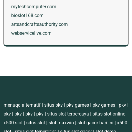
mytechcomputer.com
bioslot168.com
artsandcraftsauthority.com
webservicelive.com
menuqq alternatif
|
situs pkv
|
pkv games
|
pkv games
|
pkv
|
pkv
|
pkv
|
pkv
|
pkv
|
situs slot terpercaya
|
situs slot online
|
x500 slot
|
situs slot
|
slot maxwin
|
slot gacor hari ini
|
x500
slot
|
situs slot terpercaya
|
situs slot gacor
|
slot demo