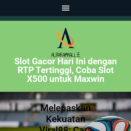
Skip
to
content
(Press
Enter)
Slot Gacor Hari Ini dengan
RTP Tertinggi, Coba Slot
X500 untuk Maxwin
Melepaskan
Kekuatan
Viral88: Cara