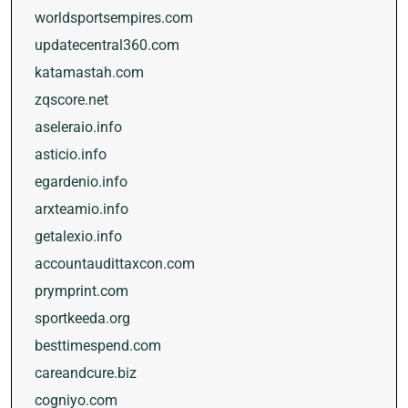
worldsportsempires.com
updatecentral360.com
katamastah.com
zqscore.net
aseleraio.info
asticio.info
egardenio.info
arxteamio.info
getalexio.info
accountaudittaxcon.com
prymprint.com
sportkeeda.org
besttimespend.com
careandcure.biz
cogniyo.com