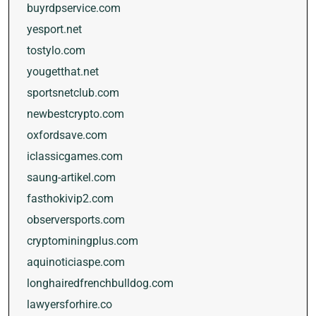
buyrdpservice.com
yesport.net
tostylo.com
yougetthat.net
sportsnetclub.com
newbestcrypto.com
oxfordsave.com
iclassicgames.com
saung-artikel.com
fasthokivip2.com
observersports.com
cryptominingplus.com
aquinoticiaspe.com
longhairedfrenchbulldog.com
lawyersforhire.co