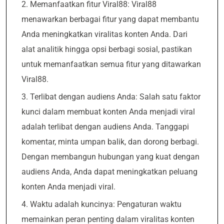
2. Memanfaatkan fitur Viral88: Viral88
menawarkan berbagai fitur yang dapat membantu
Anda meningkatkan viralitas konten Anda. Dari
alat analitik hingga opsi berbagi sosial, pastikan
untuk memanfaatkan semua fitur yang ditawarkan
Viral88.
3. Terlibat dengan audiens Anda: Salah satu faktor
kunci dalam membuat konten Anda menjadi viral
adalah terlibat dengan audiens Anda. Tanggapi
komentar, minta umpan balik, dan dorong berbagi.
Dengan membangun hubungan yang kuat dengan
audiens Anda, Anda dapat meningkatkan peluang
konten Anda menjadi viral.
4. Waktu adalah kuncinya: Pengaturan waktu
memainkan peran penting dalam viralitas konten