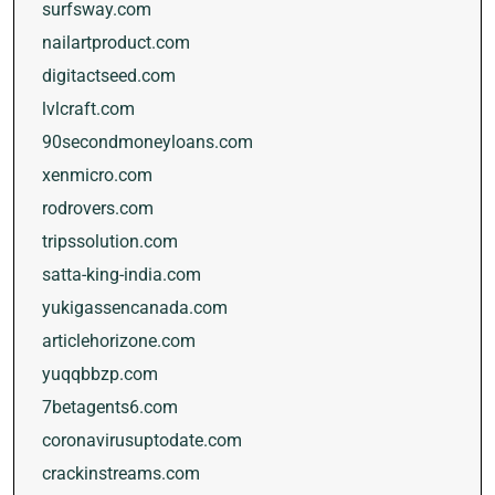
surfsway.com
nailartproduct.com
digitactseed.com
lvlcraft.com
90secondmoneyloans.com
xenmicro.com
rodrovers.com
tripssolution.com
satta-king-india.com
yukigassencanada.com
articlehorizone.com
yuqqbbzp.com
7betagents6.com
coronavirusuptodate.com
crackinstreams.com