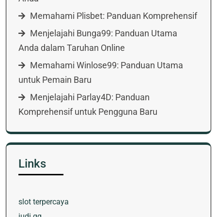
Memahami Plisbet: Panduan Komprehensif
Menjelajahi Bunga99: Panduan Utama
Anda dalam Taruhan Online
Memahami Winlose99: Panduan Utama
untuk Pemain Baru
Menjelajahi Parlay4D: Panduan
Komprehensif untuk Pengguna Baru
Links
slot terpercaya
judi qq